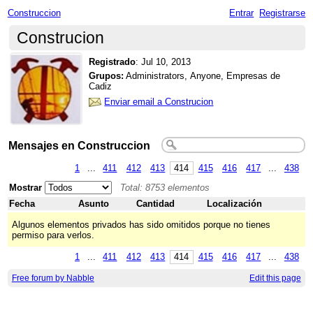
Construccion
Entrar
Registrarse
Construcion
Registrado
:
Jul 10, 2013
Grupos:
Administrators, Anyone, Empresas de
Cadiz
Enviar email a Construcion
Mensajes en Construccion
1
...
411
412
413
414
415
416
417
...
438
Mostrar
Total: 8753 elementos
Fecha
Asunto
Cantidad
Localización
Algunos elementos privados has sido omitidos porque no tienes
permiso para verlos.
1
...
411
412
413
414
415
416
417
...
438
Free forum by Nabble
Edit this page