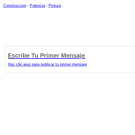
Construccion
›
Palencia
›
Pintura
Escribe Tu Primer Mensaje
Haz clik aquí para publicar tu primer mensaje